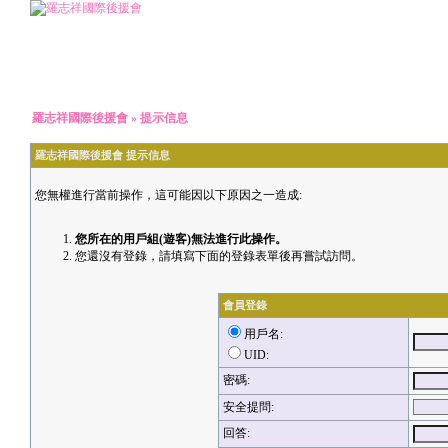
羅志祥國際後援會
» 提示信息
羅志祥國際後援會 提示信息
您無權進行當前操作，這可能因以下原因之一造成:
您所在的用戶組(遊客)無法進行此操作。
您還沒有登錄，請填寫下面的登錄表單後再嘗試訪問。
會員登錄
用戶名:
UID:
密碼:
安全提問:
回答: