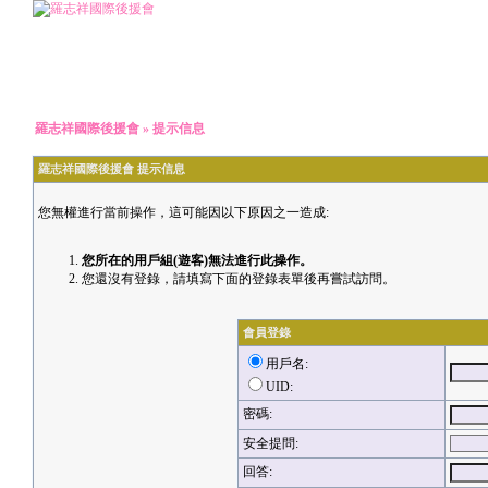
羅志祥國際後援會
» 提示信息
羅志祥國際後援會 提示信息
您無權進行當前操作，這可能因以下原因之一造成:
您所在的用戶組(遊客)無法進行此操作。
您還沒有登錄，請填寫下面的登錄表單後再嘗試訪問。
會員登錄
用戶名:
UID:
密碼:
安全提問:
回答: