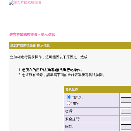
羅志祥國際後援會
» 提示信息
羅志祥國際後援會 提示信息
您無權進行當前操作，這可能因以下原因之一造成:
您所在的用戶組(遊客)無法進行此操作。
您還沒有登錄，請填寫下面的登錄表單後再嘗試訪問。
會員登錄
用戶名:
UID:
密碼:
安全提問:
回答: