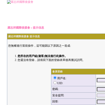
羅志祥國際後援會
» 提示信息
羅志祥國際後援會 提示信息
您無權進行當前操作，這可能因以下原因之一造成:
您所在的用戶組(遊客)無法進行此操作。
您還沒有登錄，請填寫下面的登錄表單後再嘗試訪問。
會員登錄
用戶名:
UID:
密碼:
安全提問:
回答: