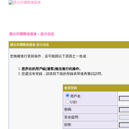
羅志祥國際後援會
» 提示信息
羅志祥國際後援會 提示信息
您無權進行當前操作，這可能因以下原因之一造成:
您所在的用戶組(遊客)無法進行此操作。
您還沒有登錄，請填寫下面的登錄表單後再嘗試訪問。
會員登錄
用戶名:
UID:
密碼:
安全提問:
回答: