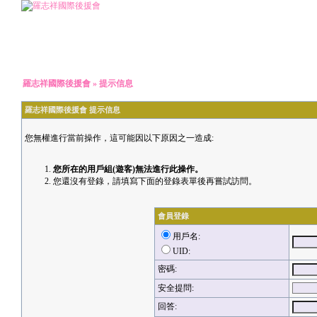
羅志祥國際後援會
» 提示信息
羅志祥國際後援會 提示信息
您無權進行當前操作，這可能因以下原因之一造成:
您所在的用戶組(遊客)無法進行此操作。
您還沒有登錄，請填寫下面的登錄表單後再嘗試訪問。
會員登錄
用戶名:
UID:
密碼:
安全提問:
回答: