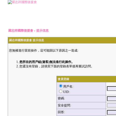
羅志祥國際後援會
» 提示信息
羅志祥國際後援會 提示信息
您無權進行當前操作，這可能因以下原因之一造成:
您所在的用戶組(遊客)無法進行此操作。
您還沒有登錄，請填寫下面的登錄表單後再嘗試訪問。
會員登錄
用戶名:
UID:
密碼:
安全提問:
回答: